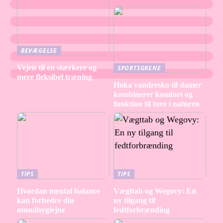
BEVÆGELSE
Vejen til en stærkere og
SPORTSGRENE
mere fleksibel træning
Hoka vandresko til damer
kombinerer komfort og
funktion til ture i naturen
TIPS
TIPS
Hvordan mental balance
Vægttab og Wegovy: En
kan forbedre din
ny tilgang til
mundhygiejne
fedtforbrænding