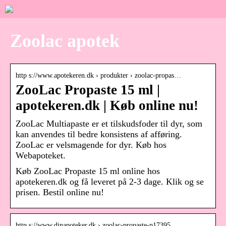
Zoolac apotek
http s://www.apotekeren.dk › produkter › zoolac-propas…
ZooLac Propaste 15 ml |
apotekeren.dk | Køb online nu!
ZooLac Multiapaste er et tilskudsfoder til dyr, som
kan anvendes til bedre konsistens af afføring.
ZooLac er velsmagende for dyr. Køb hos
Webapoteket.
Køb ZooLac Propaste 15 ml online hos
apotekeren.dk og få leveret på 2-3 dage. Klik og se
prisen. Bestil online nu!
http s://www.dinapoteker.dk › zoolac-propaste-p17395