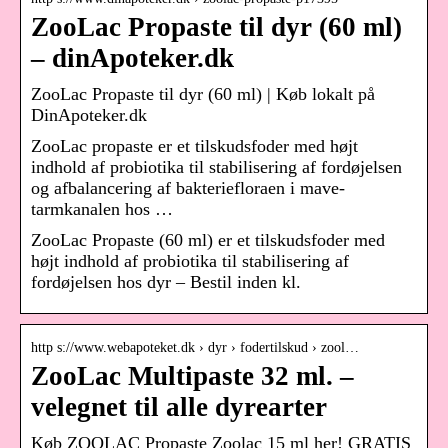
ZooLac Propaste til dyr (60 ml)
– dinApoteker.dk
ZooLac Propaste til dyr (60 ml) | Køb lokalt på
DinApoteker.dk
ZooLac propaste er et tilskudsfoder med højt
indhold af probiotika til stabilisering af fordøjelsen
og afbalancering af bakteriefloraen i mave-
tarmkanalen hos …
ZooLac Propaste (60 ml) er et tilskudsfoder med
højt indhold af probiotika til stabilisering af
fordøjelsen hos dyr – Bestil inden kl.
http s://www.webapoteket.dk › dyr › fodertilskud › zool…
ZooLac Multipaste 32 ml. –
velegnet til alle dyrearter
Køb ZOOLAC Propaste Zoolac 15 ml her! GRATIS