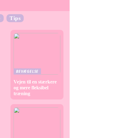
e
Tips
BEVÆGELSE
Vejen til en stærkere
og mere fleksibel
træning