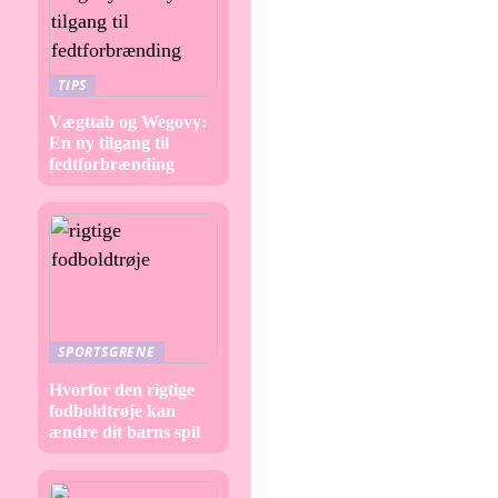
TIPS
Vægttab og Wegovy:
En ny tilgang til
fedtforbrænding
SPORTSGRENE
Hvorfor den rigtige
fodboldtrøje kan
ændre dit barns spil