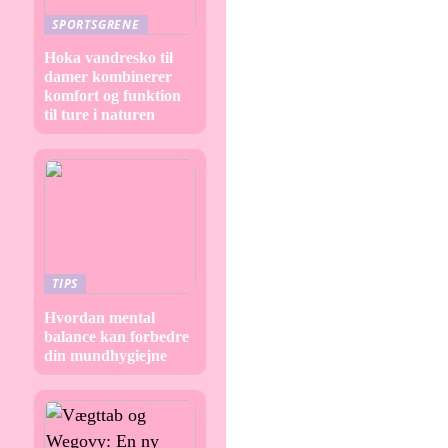
SPORTSGRENE
Hoka vandresko til
damer kombinerer
komfort og funktion
til ture i naturen
TIPS
Hvordan mental
balance kan forbedre
din mundhygiejne