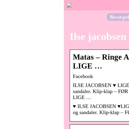
Bevægel
Ilse jacobsen
Matas – Ringe A
LIGE …
Facebook
ILSE JACOBSEN ♥️ LIGE N
sandaler. Klip-klap – FØ
LIGE …
♥️ ILSE JACOBSEN ♥️LIGE
og sandaler. Klip-klap 