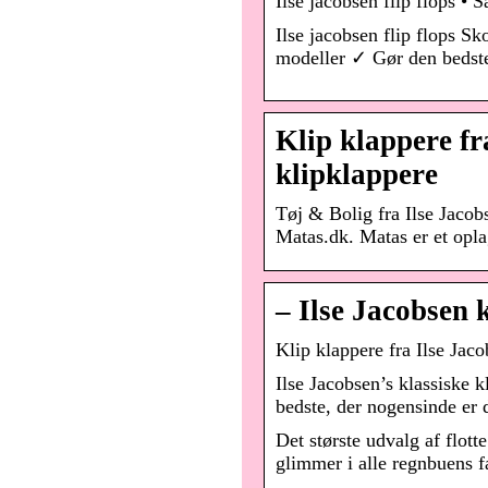
Ilse jacobsen flip flops •
Ilse jacobsen flip flops 
modeller ✓ Gør den bedst
Klip klappere fr
klipklappere
Tøj & Bolig fra Ilse Jacob
Matas.dk. Matas er et opla
– Ilse Jacobsen 
Klip klappere fra Ilse Jac
Ilse Jacobsen’s klassiske 
bedste, der nogensinde er 
Det største udvalg af flott
glimmer i alle regnbuens f