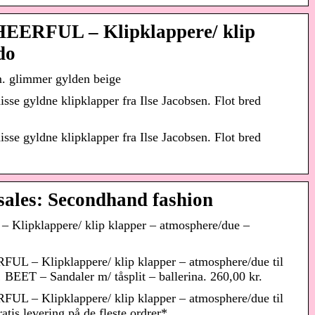
HEERFUL – Klipklappere/ klip
do
m. glimmer gylden beige
isse gyldne klipklapper fra Ilse Jacobsen. Flot bred
isse gyldne klipklapper fra Ilse Jacobsen. Flot bred
sales: Secondhand fashion
 Klipklappere/ klip klapper – atmosphere/due –
UL – Klipklappere/ klip klapper – atmosphere/due til
BEET – Sandaler m/ tåsplit – ballerina. 260,00 kr.
UL – Klipklappere/ klip klapper – atmosphere/due til
tis levering på de fleste ordrer*