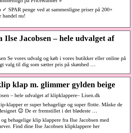
 Sammenlign på PriceRunner »
Sko ✓ SPAR penge ved at sammenligne priser på 200+
e handel nu!
a Ilse Jacobsen – hele udvalget af
sen Se vores udvalg og køb i vores butikker eller online på
gt valg til dig som sætter pris på skønhed …
klip klap m. glimmer gylden beige
obsen – hele udvalget af klipklappere– Lisen.dk
klip-klapper er super behagelige og super flotte. Måske de
designet 😉 De er fremstillet i det blødeste …
e og behagelige klip klappere fra Ilse Jacobsen med
arver. Find dine Ilse Jacobsen klipklappere her