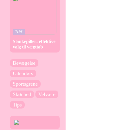
TIPS
Slankepiller: effektive
valg til vægttab
Bevægelse
Udendørs
Sportsgrene
Skønhed
Velvære
Tips