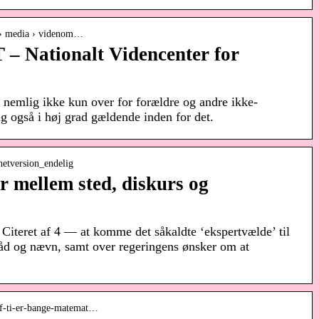
 › media › videnom…
 Nationalt Videncenter for
 nemlig ikke kun over for forældre og andre ikke-
g også i høj grad gældende inden for det.
_netversion_endelig
r mellem sted, diskurs og
 Citeret af 4 — at komme det såkaldte ‘ekspertvælde’ til
f råd og nævn, samt over regeringens ønsker om at
.
d-af-ti-er-bange-matemat…