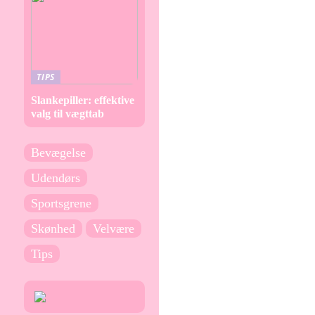
TIPS
Slankepiller: effektive
valg til vægttab
Bevægelse
Udendørs
Sportsgrene
Skønhed
Velvære
Tips