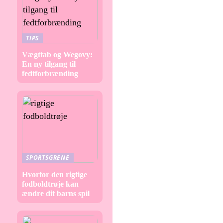
TIPS
Vægttab og Wegovy:
En ny tilgang til
fedtforbrænding
SPORTSGRENE
Hvorfor den rigtige
fodboldtrøje kan
ændre dit barns spil