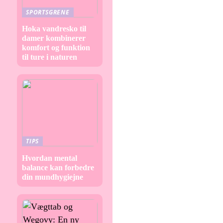
SPORTSGRENE
Hoka vandresko til
damer kombinerer
komfort og funktion
til ture i naturen
TIPS
Hvordan mental
balance kan forbedre
din mundhygiejne