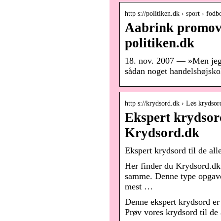
http s://politiken.dk › sport › fo
Aabrink promove
politiken.dk
18. nov. 2007 — »Men jeg 
sådan noget handelshøjsko
http s://krydsord.dk › Løs krydsor
Ekspert krydsord
Krydsord.dk
Ekspert krydsord til de al
Her finder du Krydsord.dk’
samme. Denne type opgave 
mest …
Denne ekspert krydsord er 
Prøv vores krydsord til de 