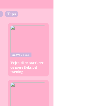
e
Tips
BEVÆGELSE
Vejen til en stærkere
og mere fleksibel
træning