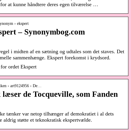
for at kunne håndtere deres egen tilværelse …
ynonym › ekspert
spert – Synonymbog.com
gel i midten af ​​en sætning og udtales som det staves. Det
rmelle sammenhænge. Ekspert forekomst i krydsord.
for ordet Ekspert
oniken › art9124956 › De…
læser de Tocqueville, som Fanden
e tænker var netop tilhænger af demokratiet i al dets
 aldrig støtte et teknokratisk ekspertvælde.