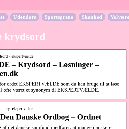
se
Udendørs
Sportsgrene
Skønhed
Velvær
e krydsord
dsord › ekspertvaelde
– Krydsord – Løsninger –
en.dk
ag for ordet EKSPERTVÆLDE som du kan bruge til at løse
vil ofte været et synonym til EKSPERTVÆLDE.
 › query=ekspertvælde
 Den Danske Ordbog – Ordnet
g af det danske samfund medfører, at mange danskere