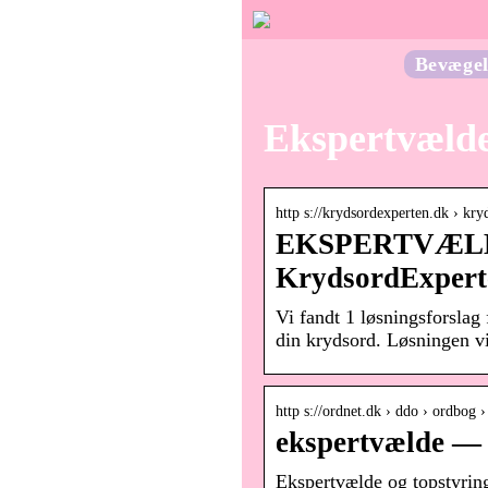
Bevægel
Ekspertvæld
http s://krydsordexperten.dk › kry
EKSPERTVÆLDE 
KrydsordExpert
Vi fandt 1 løsningsforsl
din krydsord. Løsningen 
http s://ordnet.dk › ddo › ordbog
ekspertvælde —
Ekspertvælde og topstyrin