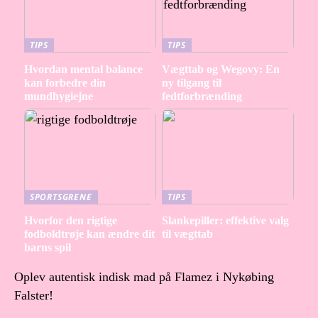
TIPS
TIPS
Hvordan mental balance
Vægttab og Wegovy: En
kan forbedre din
ny tilgang til
mundhygiejne
fedtforbrænding
SPORTSGRENE
TIPS
Hvorfor den rigtige
Slankepiller: effektive valg
fodboldtrøje kan ændre dit
til vægttab
barns spil
Oplev autentisk indisk mad på Flamez i Nykøbing
Falster!